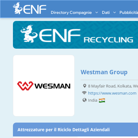
Directory Compagnie
Dati
Pubblicit
Westman Group
8 Mayfair Road, Kolkata, W
https://www.wesman.com
India
Attrezzature per il Riciclo Dettagli Aziendali