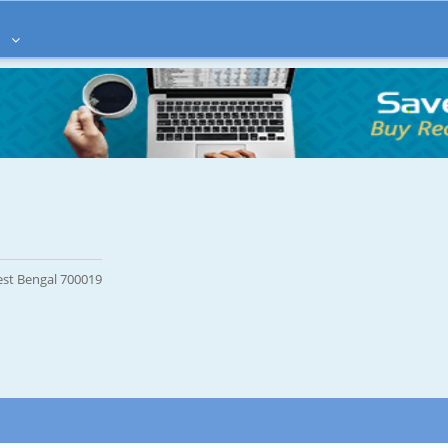
à
est Bengal 700019