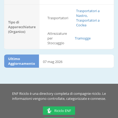
Trasportatori a
Nastro,
Trasportatori
Trasportatori a
Tipo di
Coclea
Apparecchiature
(Organico)
Attrezzature
per
Tramogge
Stoccaggio
Ultimo
07 mag 2026
Aggiornamento
ENF Riciclo è una directory completa di compagnie riciclo. Le
informazioni vengono controllate, categorizzate e connesse.
Riciclo ENF