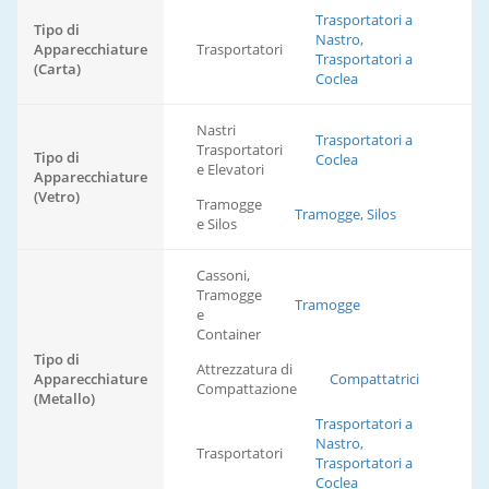
Trasportatori a
Tipo di
Nastro,
Apparecchiature
Trasportatori
Trasportatori a
(Carta)
Coclea
Nastri
Trasportatori a
Trasportatori
Tipo di
Coclea
e Elevatori
Apparecchiature
(Vetro)
Tramogge
Tramogge, Silos
e Silos
Cassoni,
Tramogge
Tramogge
e
Container
Tipo di
Attrezzatura di
Apparecchiature
Compattatrici
Compattazione
(Metallo)
Trasportatori a
Nastro,
Trasportatori
Trasportatori a
Coclea