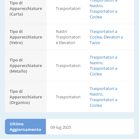
Trasportatori a
Tipo di
Nastro,
Apparecchiature
Trasportatori
Trasportatori a
(Carta)
Coclea
Tipo di
Nastri
Trasportatori a
Apparecchiature
Trasportatori
Coclea, Elevatori a
(Vetro)
e Elevatori
Tazze
Trasportatori a
Tipo di
Nastro,
Apparecchiature
Trasportatori
Trasportatori a
(Metallo)
Coclea
Trasportatori a
Tipo di
Nastro,
Apparecchiature
Trasportatori
Trasportatori a
(Organico)
Coclea
Ultimo
09 lug 2025
Aggiornamento