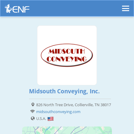
Midsouth Conveying, Inc.
826 North Tree Drive, Collierville, TN 38017
midsouthconveying.com
U.S.A.