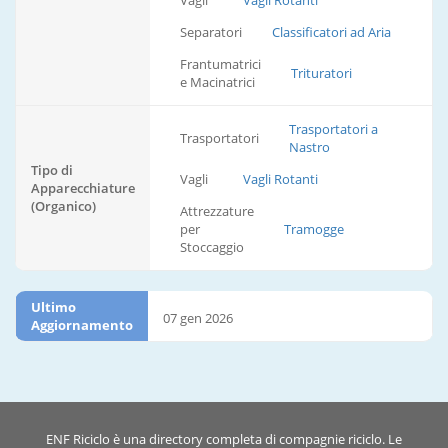
Vagli
Vagli Rotanti
Separatori
Classificatori ad Aria
Frantumatrici
Trituratori
e Macinatrici
Trasportatori a
Trasportatori
Nastro
Tipo di
Vagli
Vagli Rotanti
Apparecchiature
(Organico)
Attrezzature
per
Tramogge
Stoccaggio
Ultimo
07 gen 2026
Aggiornamento
ENF Riciclo è una directory completa di compagnie riciclo. Le