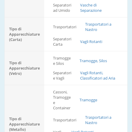
Separatori
Vasche di
ad Umido
Separazione
Trasportatori a
Trasportatori
Tipo di
Nastro
Apparecchiature
Separatori
(Carta)
Vagli Rotanti
Carta
Tramogge
Tramogge, Silos
Tipo di
e Silos
Apparecchiature
Separatori
Vagli Rotanti,
(Vetro)
e Vagli
Classificatori ad Aria
Cassoni,
Tramogge
Tramogge
e
Container
Trasportatori a
Tipo di
Trasportatori
Nastro
Apparecchiature
(Metallo)