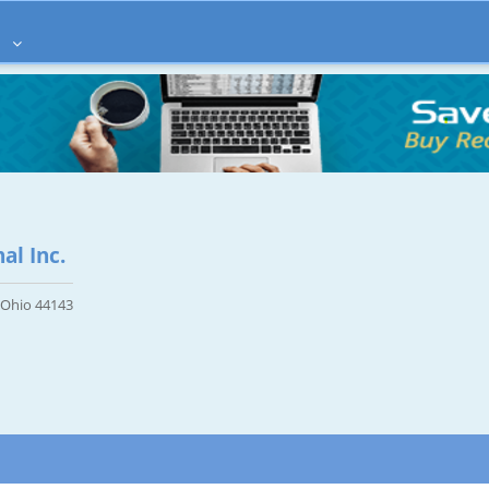
à
al Inc.
, Ohio 44143