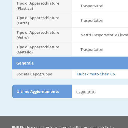
Tipo di Apparecchiature
Trasportatori
(Plastica)
Tipo di Apparecchiature
Trasportatori
(Carta)
Tipo di Apparecchiature
Nastri Trasportatori e Elevat
(Vetro)
Tipo di Apparecchiature
Trasportatori
(Metallo)
Generale
Società Capogruppo
Tsubakimoto Chain Co.
Ultimo Aggiornamento
02 giu 2026
ENF Riciclo è una directory completa di compagnie riciclo. Le