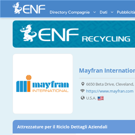
Directory Compagnie
Dati
Pubblicit
Mayfran Internation
6650 Beta Drive, Cleveland
https://www.mayfran.com
U.S.A.
Attrezzature per il Riciclo Dettagli Aziendali