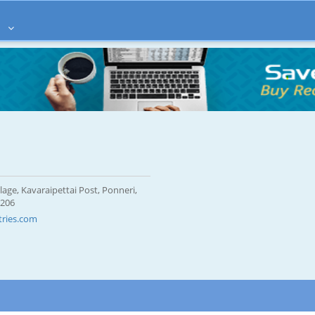
à
age, Kavaraipettai Post, Ponneri,
1206
tries.com