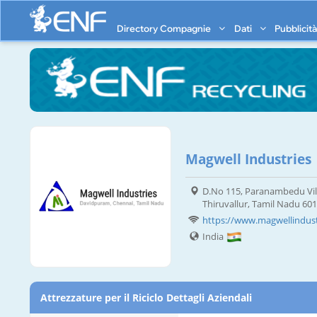
Directory Compagnie
Dati
Pubblicit
Magwell Industries
D.No 115, Paranambedu Vill
Thiruvallur, Tamil Nadu 60
https://www.magwellindus
India
Attrezzature per il Riciclo Dettagli Aziendali