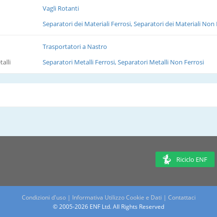
Vagli Rotanti
Separatori dei Materiali Ferrosi, Separatori dei Materiali Non 
Trasportatori a Nastro
alli
Separatori Metalli Ferrosi, Separatori Metalli Non Ferrosi
Riciclo ENF
Condizioni d'uso
|
Informativa Utilizzo Cookie e Dati
|
Contattaci
© 2005-2026 ENF Ltd. All Rights Reserved