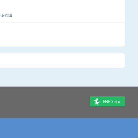
Ferrosi
ENF Solar