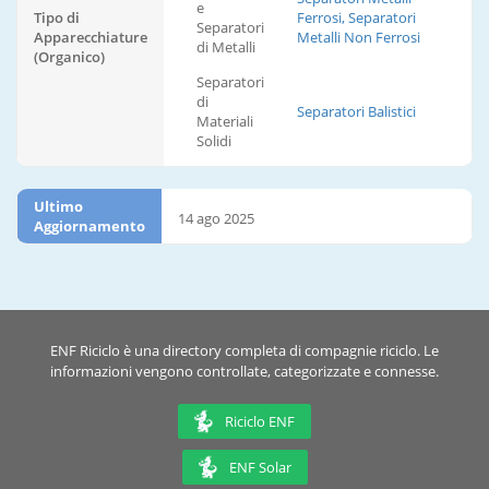
e
Tipo di
Ferrosi, Separatori
Separatori
Apparecchiature
Metalli Non Ferrosi
di Metalli
(Organico)
Separatori
di
Separatori Balistici
Materiali
Solidi
Ultimo
14 ago 2025
Aggiornamento
ENF Riciclo è una directory completa di compagnie riciclo. Le
informazioni vengono controllate, categorizzate e connesse.
Riciclo ENF
ENF Solar