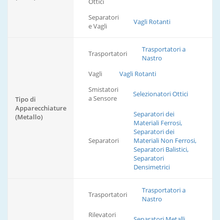
Ottici
Separatori
Vagli Rotanti
e Vagli
Trasportatori a
Trasportatori
Nastro
Vagli
Vagli Rotanti
Smistatori
Selezionatori Ottici
a Sensore
Tipo di
Apparecchiature
Separatori dei
(Metallo)
Materiali Ferrosi,
Separatori dei
Separatori
Materiali Non Ferrosi,
Separatori Balistici,
Separatori
Densimetrici
Trasportatori a
Trasportatori
Nastro
Rilevatori
Separatori Metalli