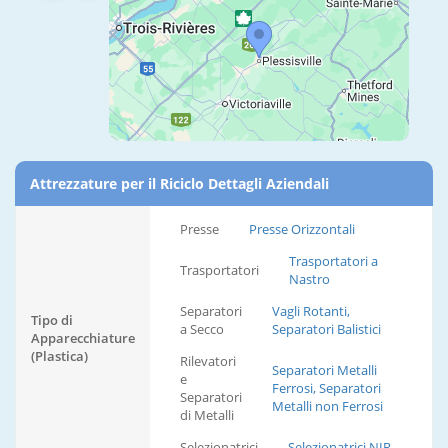
Attrezzature per il Riciclo Dettagli Aziendali
Presse
Presse Orizzontali
Trasportatori a
Trasportatori
Nastro
Separatori
Vagli Rotanti,
Tipo di
a Secco
Separatori Balistici
Apparecchiature
(Plastica)
Rilevatori
Separatori Metalli
e
Ferrosi, Separatori
Separatori
Metalli non Ferrosi
di Metalli
Selezionatrici
Selezionatrici NIR