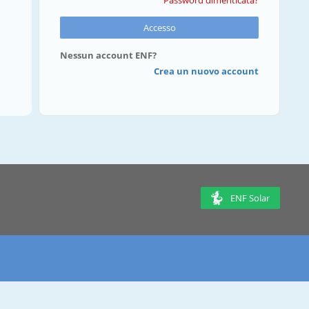
Password dimenticata?
Accesso
Nessun account ENF?
Crea un nuovo account
ENF Solar