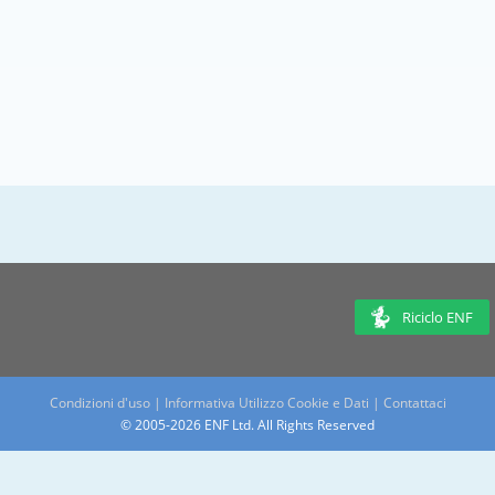
Riciclo ENF
Condizioni d'uso
|
Informativa Utilizzo Cookie e Dati
|
Contattaci
© 2005-2026 ENF Ltd. All Rights Reserved