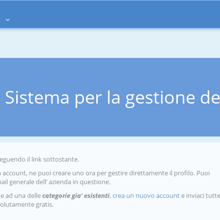
à
Sistema per la gestione de
seguendo il link sottostante.
 account, ne puoi creare uno ora per gestire direttamente il profilo. Puoi
mail generale dell’ azienda in questione.
ne ad una delle
categorie gia’ esistenti
,
crea un nuovo account
e inviaci tutte
solutamente gratis.