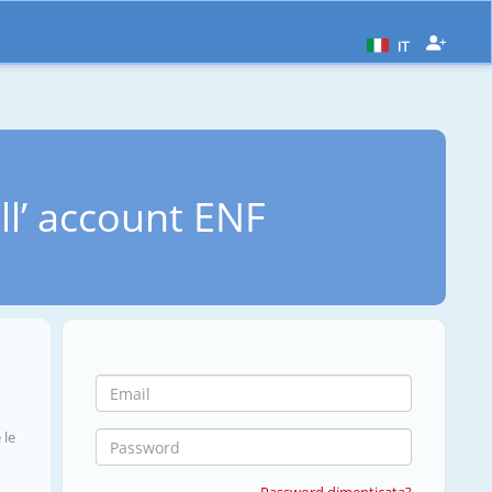
IT
ll’ account ENF
 le