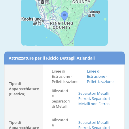
Attrezzature per il Riciclo Dettagli Aziendali
Linee di
Linee di
Estrusione -
Estrusione -
Pellettizzazione
Pellettizzazione
Tipo di
Apparecchiature
Rilevatori
Separatori Metalli
(Plastica)
e
Ferrosi, Separatori
Separatori
Metalli non Ferrosi
di Metalli
Rilevatori
Tipo di
Separatori Metalli
e
Apparecchiature
Ferrosi, Separatori