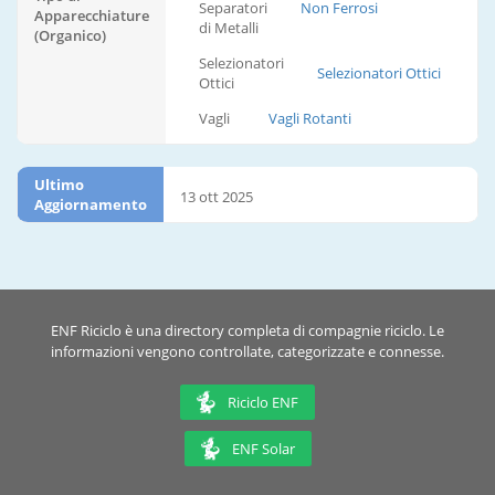
Separatori
Non Ferrosi
Apparecchiature
di Metalli
(Organico)
Selezionatori
Selezionatori Ottici
Ottici
Vagli
Vagli Rotanti
Ultimo
13 ott 2025
Aggiornamento
ENF Riciclo è una directory completa di compagnie riciclo. Le
informazioni vengono controllate, categorizzate e connesse.
Riciclo ENF
ENF Solar