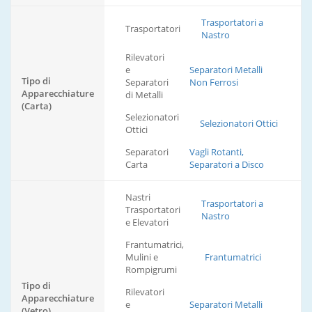
Trasportatori a
Trasportatori
Nastro
Rilevatori
e
Separatori Metalli
Tipo di
Separatori
Non Ferrosi
Apparecchiature
di Metalli
(Carta)
Selezionatori
Selezionatori Ottici
Ottici
Separatori
Vagli Rotanti,
Carta
Separatori a Disco
Nastri
Trasportatori a
Trasportatori
Nastro
e Elevatori
Frantumatrici,
Mulini e
Frantumatrici
Rompigrumi
Tipo di
Rilevatori
Apparecchiature
e
Separatori Metalli
(Vetro)