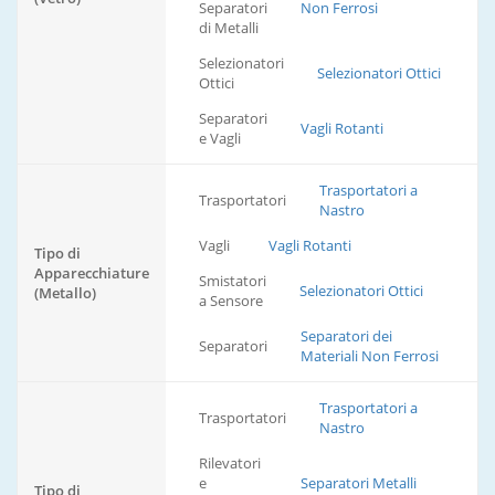
Separatori
Non Ferrosi
di Metalli
Selezionatori
Selezionatori Ottici
Ottici
Separatori
Vagli Rotanti
e Vagli
Trasportatori a
Trasportatori
Nastro
Vagli
Vagli Rotanti
Tipo di
Apparecchiature
Smistatori
Selezionatori Ottici
(Metallo)
a Sensore
Separatori dei
Separatori
Materiali Non Ferrosi
Trasportatori a
Trasportatori
Nastro
Rilevatori
e
Separatori Metalli
Tipo di