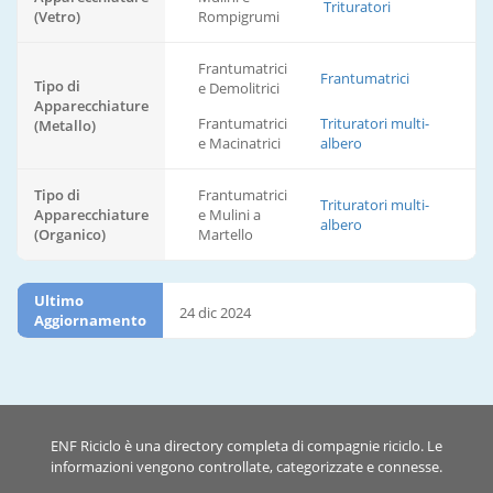
Trituratori
(Vetro)
Rompigrumi
Frantumatrici
Frantumatrici
Tipo di
e Demolitrici
Apparecchiature
Frantumatrici
Trituratori multi-
(Metallo)
e Macinatrici
albero
Tipo di
Frantumatrici
Trituratori multi-
Apparecchiature
e Mulini a
albero
(Organico)
Martello
Ultimo
24 dic 2024
Aggiornamento
ENF Riciclo è una directory completa di compagnie riciclo. Le
informazioni vengono controllate, categorizzate e connesse.