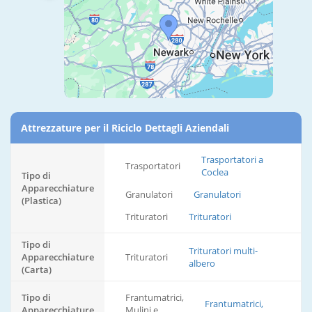
Attrezzature per il Riciclo Dettagli Aziendali
Trasportatori a
Trasportatori
Coclea
Tipo di
Apparecchiature
Granulatori
Granulatori
(Plastica)
Trituratori
Trituratori
Tipo di
Trituratori multi-
Apparecchiature
Trituratori
albero
(Carta)
Tipo di
Frantumatrici,
Frantumatrici,
Apparecchiature
Mulini e