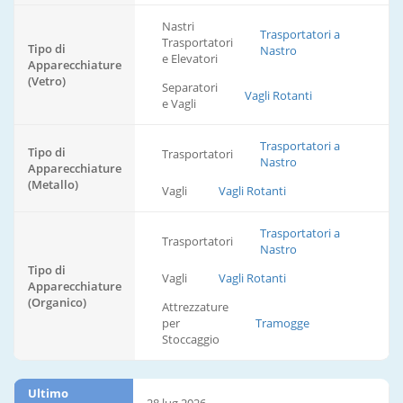
Nastri
Trasportatori a
Trasportatori
Tipo di
Nastro
e Elevatori
Apparecchiature
(Vetro)
Separatori
Vagli Rotanti
e Vagli
Trasportatori a
Tipo di
Trasportatori
Nastro
Apparecchiature
(Metallo)
Vagli
Vagli Rotanti
Trasportatori a
Trasportatori
Nastro
Tipo di
Vagli
Vagli Rotanti
Apparecchiature
(Organico)
Attrezzature
per
Tramogge
Stoccaggio
Ultimo