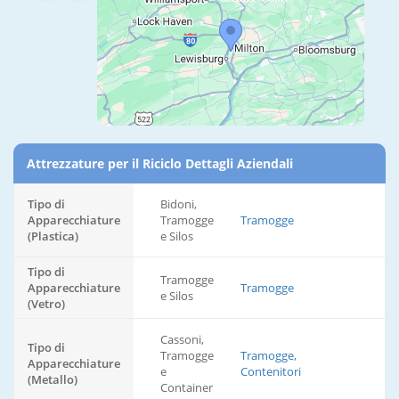
Attrezzature per il Riciclo Dettagli Aziendali
Tipo di
Bidoni,
Apparecchiature
Tramogge
Tramogge
(Plastica)
e Silos
Tipo di
Tramogge
Apparecchiature
Tramogge
e Silos
(Vetro)
Cassoni,
Tipo di
Tramogge
Tramogge,
Apparecchiature
e
Contenitori
(Metallo)
Container