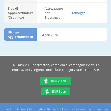
Tipo di
Attrezzature
Apparecchiature
per
Tramogge
(Organico)
Stoccaggio
Ultimo
24 gen 2026
Aggiornamento
ENF Riciclo è una directory completa di compagnie riciclo. Le
informazioni vengono controllate, categorizzate e connesse.
Riciclo ENF
ENF Solar
Condizioni d'uso
|
Informativa Utilizzo Cookie e Dati
|
Contattaci
|
Versione