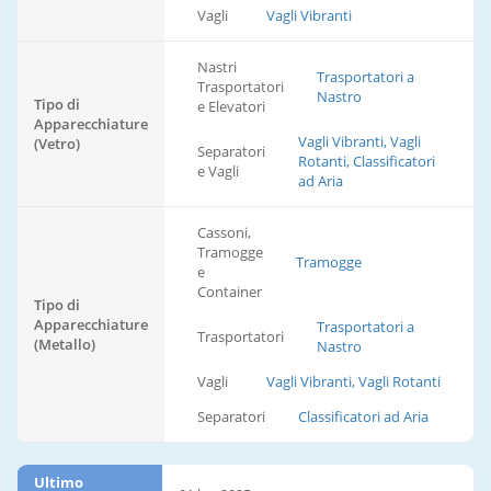
Vagli
Vagli Vibranti
Nastri
Trasportatori a
Trasportatori
Nastro
Tipo di
e Elevatori
Apparecchiature
Vagli Vibranti, Vagli
(Vetro)
Separatori
Rotanti, Classificatori
e Vagli
ad Aria
Cassoni,
Tramogge
Tramogge
e
Container
Tipo di
Apparecchiature
Trasportatori a
Trasportatori
(Metallo)
Nastro
Vagli
Vagli Vibranti, Vagli Rotanti
Separatori
Classificatori ad Aria
Ultimo