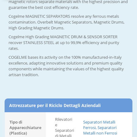
magnetic rotors separate materials with the highest precision and
guarantee the best cost efficiency rate.
Cogelme MAGNETIC SEPARATORS resolve any ferrous metals
contamination. Overbelt Magnetic Separators, Magnetic Drums,
High Grading Magnetic Drums.
Cogelme High Grading MAGNETIC DRUM & SENSOR SORTER
recover STAINLESS STEEL at up to 99,9% efficiency and purity
rates.
COGELME bases its activity on the 100% manufactured-in-Italy
excellence, adapting innovative solutions and premium quality
components while maintaining the values of the highest quality
artisan tradition.
Attrezzature per il Riciclo Dettagli Aziendali
Rilevatori
Tipo di
Separatori Metalli
e
Apparecchiature
Ferrosi, Separatori
Separatori
(Plastica)
Metalli non Ferrosi
di Metalli