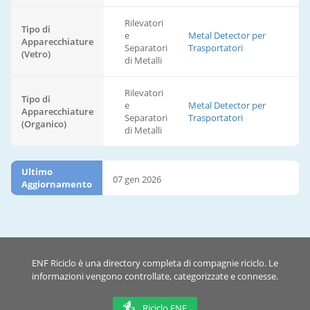
Rilevatori
Tipo di
e
Metal Detector per
Apparecchiature
Separatori
Trasportatori
(Vetro)
di Metalli
Rilevatori
Tipo di
e
Metal Detector per
Apparecchiature
Separatori
Trasportatori
(Organico)
di Metalli
Ultimo
07 gen 2026
Aggiornamento
ENF Riciclo è una directory completa di compagnie riciclo. Le
informazioni vengono controllate, categorizzate e connesse.
Riciclo ENF