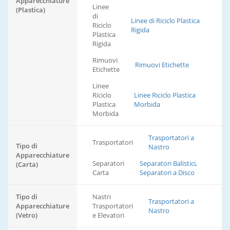
Apparecchiature
Linee
(Plastica)
di
Linee di Riciclo Plastica
Riciclo
Rigida
Plastica
Rigida
Rimuovi
Rimuovi Etichette
Etichette
Linee
Riciclo
Linee Riciclo Plastica
Plastica
Morbida
Morbida
Trasportatori a
Trasportatori
Tipo di
Nastro
Apparecchiature
Separatori
Separatori Balistici,
(Carta)
Carta
Separatori a Disco
Tipo di
Nastri
Trasportatori a
Apparecchiature
Trasportatori
Nastro
(Vetro)
e Elevatori