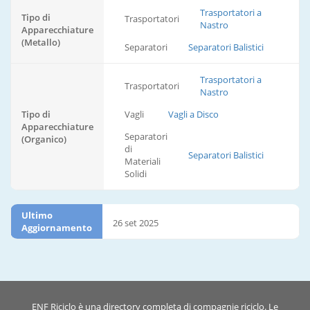
Trasportatori a
Tipo di
Trasportatori
Nastro
Apparecchiature
(Metallo)
Separatori
Separatori Balistici
Trasportatori a
Trasportatori
Nastro
Tipo di
Vagli
Vagli a Disco
Apparecchiature
Separatori
(Organico)
di
Separatori Balistici
Materiali
Solidi
Ultimo
26 set 2025
Aggiornamento
ENF Riciclo è una directory completa di compagnie riciclo. Le