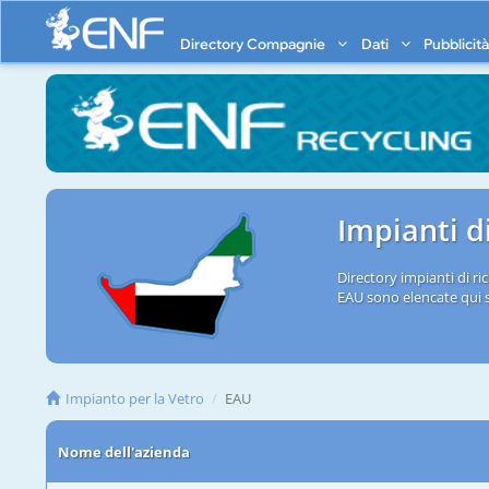
Directory Compagnie
Dati
Pubblicit
Impianti d
Directory impianti di ri
EAU sono elencate qui 
Impianto per la Vetro
EAU
Nome dell'azienda