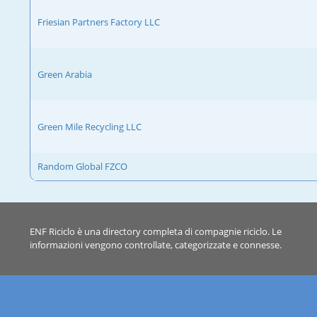
Friesian Partners Factory LLC
Green Arabia
Green Mile Recycling LLC
Random Global FZCO
ENF Riciclo è una directory completa di compagnie riciclo. Le
informazioni vengono controllate, categorizzate e connesse.