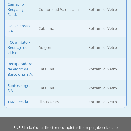
Camacho
Recycling
Comunidad Valenciana
Rottami di Vetro
S.L.U.
Daniel Rosas
Cataluña
Rottami di Vetro
S.A.
FCC ámbito -
Reciclaje de
Aragón
Rottami di Vetro
vidrio
Recuperadora
de Vidrio de
Cataluña
Rottami di Vetro
Barcelona, S.A.
Santos Jorge,
Cataluña
Rottami di Vetro
S.A.
TMA Recicla
Illes Balears
Rottami di Vetro
ENF Riciclo è una directory completa di compagnie riciclo. Le