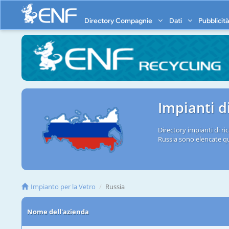
Directory Compagnie
Dati
Pubblicit
Impianti di
Directory impianti di ri
Russia sono elencate qu
Impianto per la Vetro
Russia
Nome dell'azienda