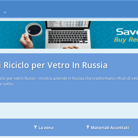
à
 Riciclo per Vetro In Russia
ciclo per vetro Russo - mostra aziende in Russia che trasformano rifiuti di vetr
i sotto.
La zona
Materiali Accettati