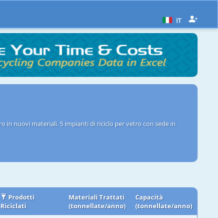
IT
o in nuovi materiali. 5 impianti di riciclo per vetro con sede in
Prodotti
Materiali Trattati
Capacità
Riciclati
(tonnellate/anno)
(tonnellate/anno)