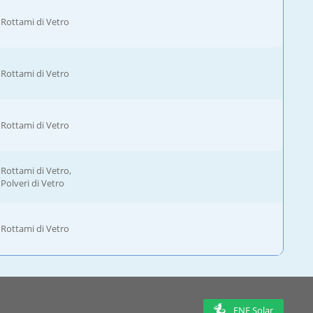
Rottami di Vetro
Rottami di Vetro
Rottami di Vetro
Rottami di Vetro,
Polveri di Vetro
Rottami di Vetro
ENF Solar