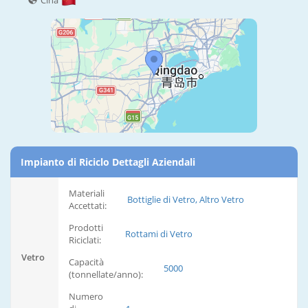
Cina
Impianto di Riciclo Dettagli Aziendali
Materiali
Bottiglie di Vetro, Altro Vetro
Accettati:
Prodotti
Rottami di Vetro
Riciclati:
Vetro
Capacità
5000
(tonnellate/anno):
Numero